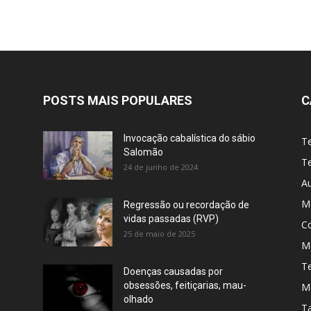
POSTS MAIS POPULARES
C
Invocação cabalística do sábio
T
Salomão
Te
24 de junho de 2024
A
M
Regressão ou recordação de
vidas passadas (RVP)
C
25 de maio de 2025
Me
T
Doenças causadas por
obsessões, feitiçarias, mau-
M
olhado
T