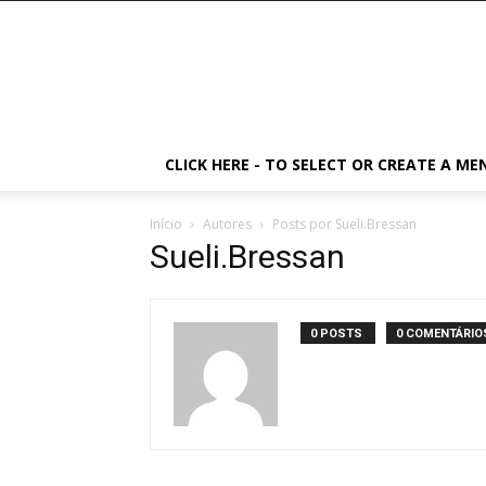
CLICK HERE - TO SELECT OR CREATE A ME
Início
Autores
Posts por Sueli.Bressan
Sueli.Bressan
0 POSTS
0 COMENTÁRIO