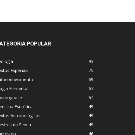
ATEGORIA POPULAR
eologia
93
xtos Especiais
75
utoconhecimento
69
agia Elemental
67
osmognose
64
dicina Esotérica
49
extos Antropológicos
49
estres da Senda
49
antrismo
46