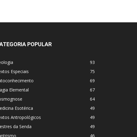
ATEGORIA POPULAR
eologia
93
xtos Especiais
75
utoconhecimento
69
agia Elemental
67
osmognose
64
dicina Esotérica
49
extos Antropológicos
49
estres da Senda
49
antrismo
46