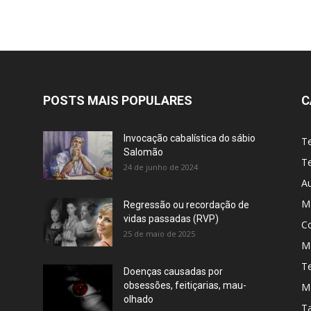
POSTS MAIS POPULARES
C
Invocação cabalística do sábio
T
Salomão
Te
24 de junho de 2024
A
M
Regressão ou recordação de
vidas passadas (RVP)
C
25 de maio de 2025
Me
T
Doenças causadas por
obsessões, feitiçarias, mau-
M
olhado
T