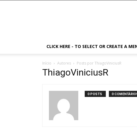
CLICK HERE - TO SELECT OR CREATE A ME
Início
Autores
Posts por ThiagoViniciusR
ThiagoViniciusR
0 POSTS
0 COMENTÁRIO