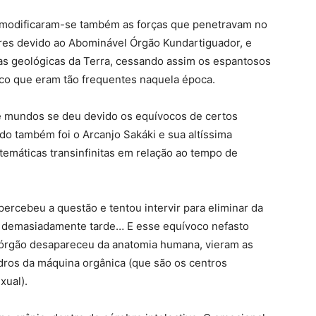
 modificaram-se também as forças que penetravam no
es devido ao Abominável Órgão Kundartiguador, e
s geológicas da Terra, cessando assim os espantosos
co que eram tão frequentes naquela época.
de mundos se deu devido os equívocos de certos
o também foi o Arcanjo Sakáki e sua altíssima
emáticas transinfinitas em relação ao tempo de
ercebeu a questão e tentou intervir para eliminar da
a demasiadamente tarde… E esse equívoco nefasto
órgão desapareceu da anatomia humana, vieram as
ros da máquina orgânica (que são os centros
xual).