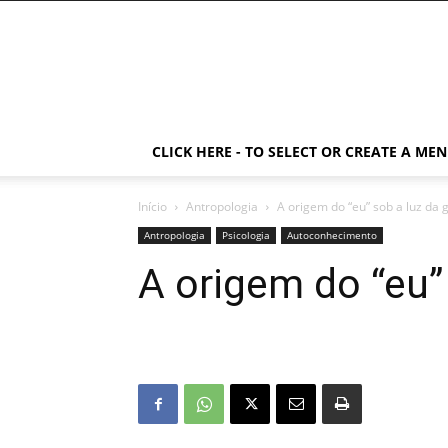
CLICK HERE - TO SELECT OR CREATE A ME
Início
Antropologia
A origem do “eu” sob a luz da 
Antropologia
Psicologia
Autoconhecimento
A origem do “eu”