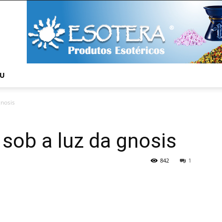
NU
gnosis
 sob a luz da gnosis
842
1