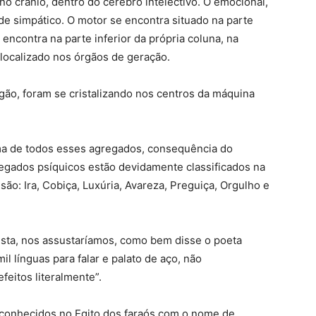
no crânio, dentro do cérebro intelectivo. O emocional,
e simpático. O motor se encontra situado na parte
e encontra na parte inferior da própria coluna, na
 localizado nos órgãos de geração.
ão, foram se cristalizando nos centros da máquina
a de todos esses agregados, consequência do
egados psíquicos estão devidamente classificados na
são: Ira, Cobiça, Luxúria, Avareza, Preguiça, Orgulho e
ista, nos assustaríamos, como bem disse o poeta
il línguas para falar e palato de aço, não
eitos literalmente”.
 conhecidos no Egito dos faraós com o nome de