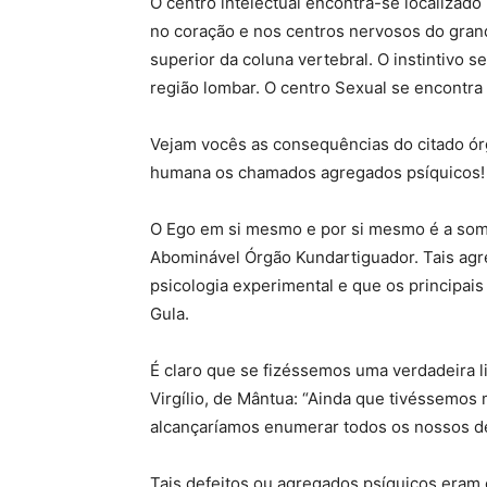
O centro intelectual encontra-se localizado 
no coração e nos centros nervosos do grand
superior da coluna vertebral. O instintivo s
região lombar. O centro Sexual se encontra
Vejam vocês as consequências do citado órg
humana os chamados agregados psíquicos!
O Ego em si mesmo e por si mesmo é a som
Abominável Órgão Kundartiguador. Tais agr
psicologia experimental e que os principais 
Gula.
É claro que se fizéssemos uma verdadeira l
Virgílio, de Mântua: “Ainda que tivéssemos m
alcançaríamos enumerar todos os nossos def
Tais defeitos ou agregados psíquicos eram