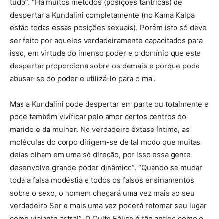
tudo”. “Há muitos métodos (posições tântricas) de
despertar a Kundalini completamente (no Kama Kalpa
estão todas essas posições sexuais). Porém isto só deve
ser feito por aqueles verdadeiramente capacitados para
isso, em virtude do imenso poder e o domínio que este
despertar proporciona sobre os demais e porque pode
abusar-se do poder e utilizá-lo para o mal.
Mas a Kundalini pode despertar em parte ou totalmente e
pode também vivificar pelo amor certos centros do
marido e da mulher. No verdadeiro êxtase íntimo, as
moléculas do corpo dirigem-se de tal modo que muitas
delas olham em uma só direção, por isso essa gente
desenvolve grande poder dinâmico”. “Quando se mudar
toda a falsa modéstia e todos os falsos ensinamentos
sobre o sexo, o homem chegará uma vez mais ao seu
verdadeiro Ser e mais uma vez poderá retomar seu lugar
como viajante astral”. O Culto Fálico é tão antigo como o