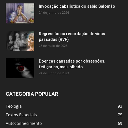
Invocação cabalística do sábio Salomão
24 de junho de 2024
Regressão ou recordação de vidas
passadas (RVP)
25 de maio de 2025
Doenças causadas por obsessões,
feitiçarias, mau-olhado
24 de junho de 2023
CATEGORIA POPULAR
Teologia
93
Textos Especiais
75
Autoconhecimento
69