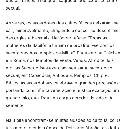
deuses fálicos e bosques sagrados dedicados ao culto
sexual.
Às vezes, os sacerdotes dos cultos fálicos deixaram-se
cair, miseravelmente, chegando a descer ao desenfreio
das orgias e bacanais. Heródoto refere: “Todas as
mulheres da Babilônia tinham de prostituir-se com os
sacerdotes nos templos de Milita”. Enquanto na Grécia e
em Roma, nos templos de Vesta, Vênus, Afrodite, Ísis
etc., as Sacerdotisas exerciam seu santo sacerdócio
sexual, em Capadócia, Antioquia, Pamplos, Chipre,
Biblos, as sacerdotisas celebravam grandes procissões,
portando com infinita veneração e mística exaltação um
grande falo, qual Deus ou corpo gerador da vida e da
semente.
Na Bíblia encontram-se muitas alusões ao culto fálico. O
juramento, desde a época do Patriarca Abraão, era feito