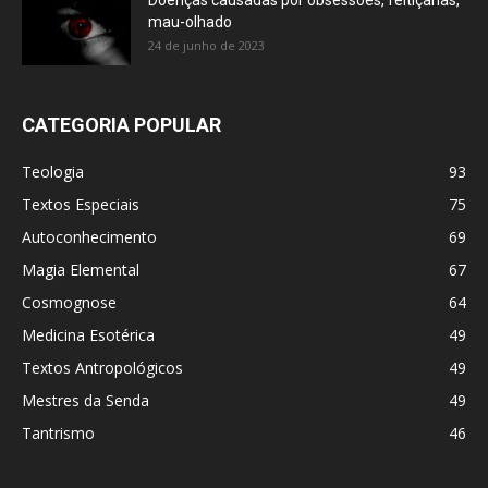
Doenças causadas por obsessões, feitiçarias,
mau-olhado
24 de junho de 2023
CATEGORIA POPULAR
Teologia
93
Textos Especiais
75
Autoconhecimento
69
Magia Elemental
67
Cosmognose
64
Medicina Esotérica
49
Textos Antropológicos
49
Mestres da Senda
49
Tantrismo
46