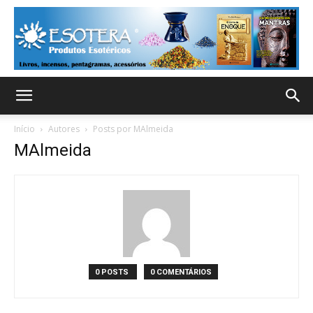
Início
Autores
Posts por MAlmeida
MAlmeida
0 POSTS
0 COMENTÁRIOS