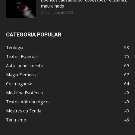
Doenças causadas por obsessões, feitiçarias,
mau-olhado
24 de junho de 2023
CATEGORIA POPULAR
Teologia
93
Textos Especiais
75
Autoconhecimento
69
Magia Elemental
67
Cosmognose
64
Medicina Esotérica
49
Textos Antropológicos
49
Mestres da Senda
49
Tantrismo
46