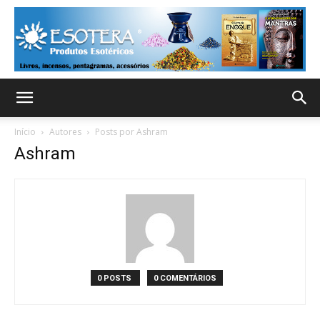
Início
Autores
Posts por Ashram
Ashram
0 POSTS
0 COMENTÁRIOS