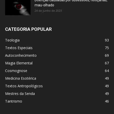
Doenças causadas por obsessões, feitiçarias,
mau-olhado
24 de junho de 2023
CATEGORIA POPULAR
Teologia
93
Textos Especiais
75
Autoconhecimento
69
Magia Elemental
67
Cosmognose
64
Medicina Esotérica
49
Textos Antropológicos
49
Mestres da Senda
49
Tantrismo
46