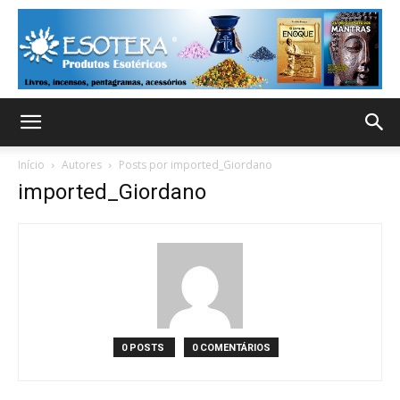
Início
Autores
Posts por imported_Giordano
imported_Giordano
0 POSTS
0 COMENTÁRIOS