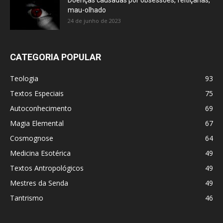
Doenças causadas por obsessões, feitiçarias,
mau-olhado
24 de junho de 2023
CATEGORIA POPULAR
Teologia
93
Textos Especiais
75
Autoconhecimento
69
Magia Elemental
67
Cosmognose
64
Medicina Esotérica
49
Textos Antropológicos
49
Mestres da Senda
49
Tantrismo
46