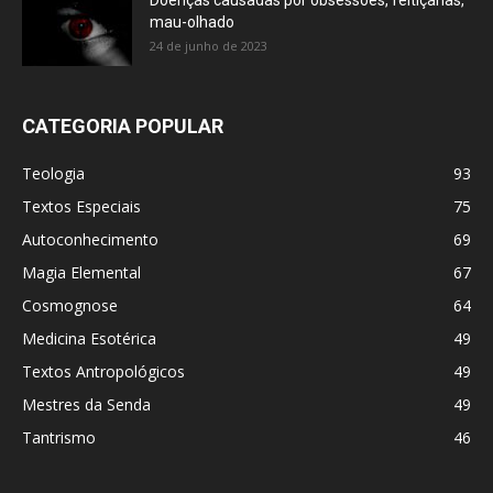
Doenças causadas por obsessões, feitiçarias,
mau-olhado
24 de junho de 2023
CATEGORIA POPULAR
Teologia
93
Textos Especiais
75
Autoconhecimento
69
Magia Elemental
67
Cosmognose
64
Medicina Esotérica
49
Textos Antropológicos
49
Mestres da Senda
49
Tantrismo
46