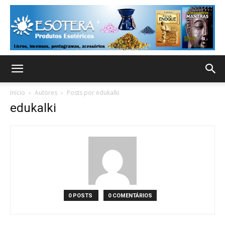
Início
Autores
Posts por edukalki
edukalki
0 POSTS
0 COMENTÁRIOS