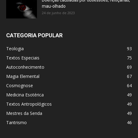
Doenças causadas por obsessões, feitiçarias,
mau-olhado
24 de junho de 2023
CATEGORIA POPULAR
Teologia
93
Textos Especiais
75
Autoconhecimento
69
Magia Elemental
67
Cosmognose
64
Medicina Esotérica
49
Textos Antropológicos
49
Mestres da Senda
49
Tantrismo
46