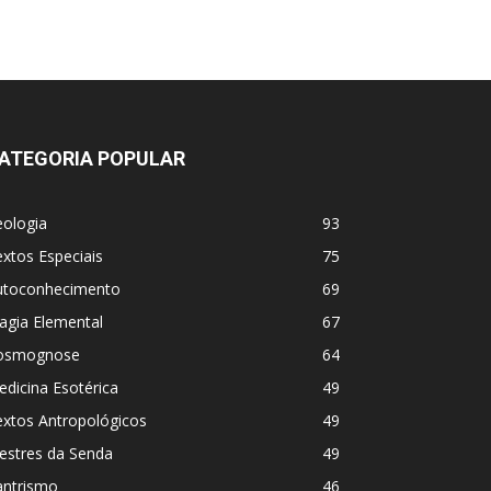
ATEGORIA POPULAR
eologia
93
xtos Especiais
75
utoconhecimento
69
agia Elemental
67
osmognose
64
dicina Esotérica
49
extos Antropológicos
49
estres da Senda
49
antrismo
46