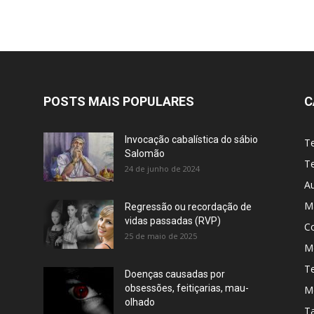
POSTS MAIS POPULARES
C
Invocação cabalística do sábio
T
Salomão
Te
24 de junho de 2024
A
M
Regressão ou recordação de
vidas passadas (RVP)
C
25 de maio de 2025
Me
T
Doenças causadas por
obsessões, feitiçarias, mau-
M
olhado
T