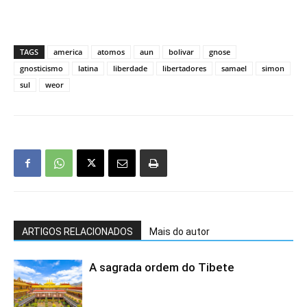
TAGS
america
atomos
aun
bolivar
gnose
gnosticismo
latina
liberdade
libertadores
samael
simon
sul
weor
ARTIGOS RELACIONADOS
Mais do autor
A sagrada ordem do Tibete