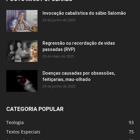
Invocação cabalística do sábio Salomão
24 de junho de 2024
Regressão ou recordação de vidas
passadas (RVP)
25 de maio de 2025
Doenças causadas por obsessões,
feitiçarias, mau-olhado
24 de junho de 2023
CATEGORIA POPULAR
Teologia
93
Textos Especiais
75