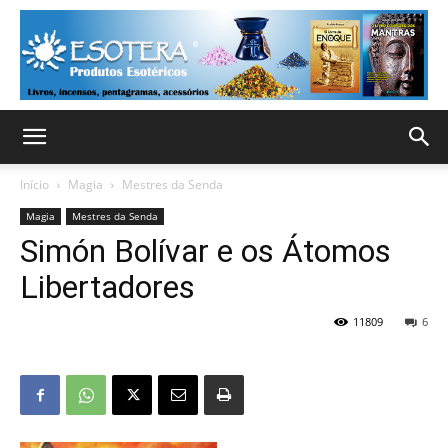
Início
Magia
Mestres da Senda
Magia
Mestres da Senda
Simón Bolívar e os Átomos
Libertadores
11809
6