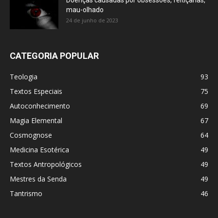
Doenças causadas por obsessões, feitiçarias,
mau-olhado
24 de junho de 2023
CATEGORIA POPULAR
Teologia
93
Textos Especiais
75
Autoconhecimento
69
Magia Elemental
67
Cosmognose
64
Medicina Esotérica
49
Textos Antropológicos
49
Mestres da Senda
49
Tantrismo
46