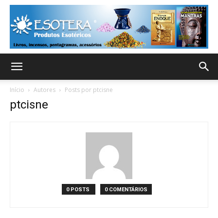
Início
Autores
Posts por ptcisne
ptcisne
0 POSTS
0 COMENTÁRIOS