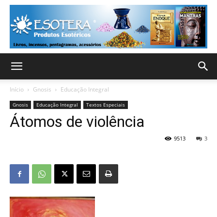
Início
Gnosis
Educação Integral
Gnosis
Educação Integral
Textos Especiais
Átomos de violência
9513
3