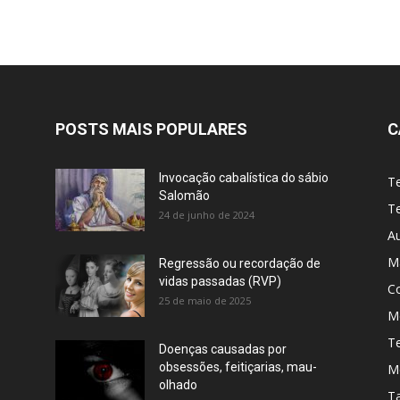
POSTS MAIS POPULARES
C
Invocação cabalística do sábio
T
Salomão
Te
24 de junho de 2024
A
M
Regressão ou recordação de
vidas passadas (RVP)
C
25 de maio de 2025
Me
T
Doenças causadas por
obsessões, feitiçarias, mau-
M
olhado
T