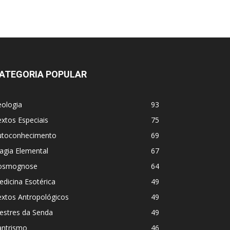
ATEGORIA POPULAR
eologia
93
xtos Especiais
75
utoconhecimento
69
agia Elemental
67
osmognose
64
dicina Esotérica
49
extos Antropológicos
49
estres da Senda
49
antrismo
46