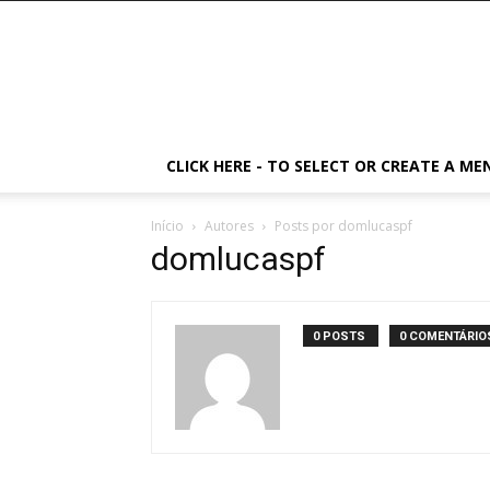
CLICK HERE - TO SELECT OR CREATE A ME
Início
Autores
Posts por domlucaspf
domlucaspf
0 POSTS
0 COMENTÁRIO