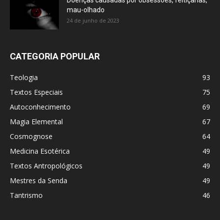
Doenças causadas por obsessões, feitiçarias,
mau-olhado
24 de junho de 2023
CATEGORIA POPULAR
Teologia
93
Textos Especiais
75
Autoconhecimento
69
Magia Elemental
67
Cosmognose
64
Medicina Esotérica
49
Textos Antropológicos
49
Mestres da Senda
49
Tantrismo
46