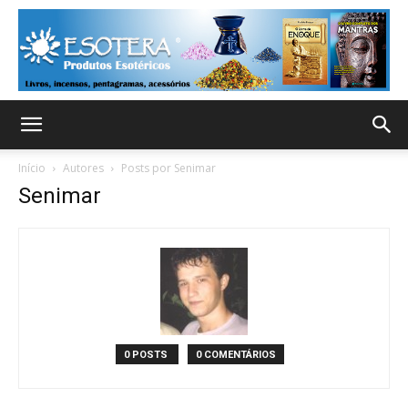
Início
Autores
Posts por Senimar
Senimar
0 POSTS
0 COMENTÁRIOS