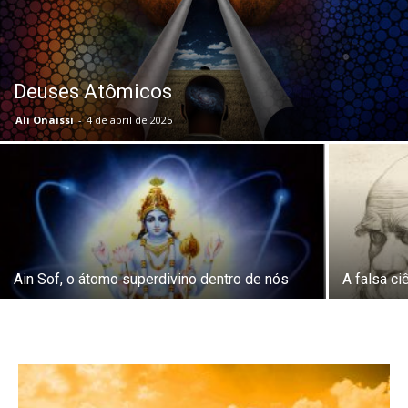
Deuses Atômicos
Ali Onaissi
-
4 de abril de 2025
Ain Sof, o átomo superdivino dentro de nós
A falsa ci