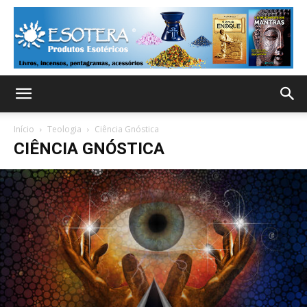
Início
Teologia
Ciência Gnóstica
CIÊNCIA GNÓSTICA