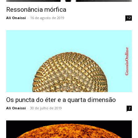
Ressonância mórfica
Ali Onaissi
-
16 de agosto de 2019
12
Os puncta do éter e a quarta dimensão
Ali Onaissi
-
30 de julho de 2019
2