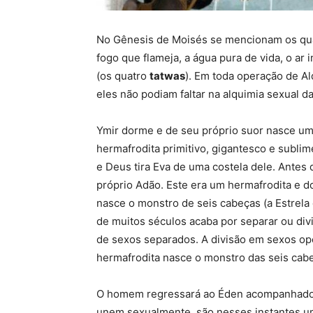
No Gênesis de Moisés se mencionam os quatr
fogo que flameja, a água pura de vida, o ar
(os quatro
tatwas
). Em toda operação de A
eles não podiam faltar na alquimia sexual da
Ymir dorme e de seu próprio suor nasce um 
hermafrodita primitivo, gigantesco e subli
e Deus tira Eva de uma costela dele. Antes 
próprio Adão. Este era um hermafrodita e do
nasce o monstro de seis cabeças (a Estrela
de muitos séculos acaba por separar ou di
de sexos separados. A divisão em sexos opo
hermafrodita nasce o monstro das seis cabe
O homem regressará ao Éden acompanhado 
unem sexualmente, são nesses instantes um