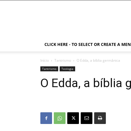
CLICK HERE - TO SELECT OR CREATE A ME
Início
Tantrismo
O Edda, a bíblia germânica
Tantrismo
Teologia
O Edda, a bíblia