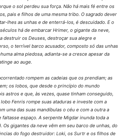
porque o sol perdeu sua força. Não há mais fé entre os
os, pais e filhos de uma mesma tribo. O sagrado dever
ar-lhes as unhas e de enterrá-los, é descuidado. E o
séculos há de embarcar Hrimer, o gigante da neve,
 destruir os Deuses, destroçar sua alegre e
erso, o terrível barco acusador, composto só das unhas
huma alma piedosa, adianta-se a cresce apesar da
atinge ao auge.
acorrentado rompem as cadeias que os prendiam; as
em; os lobos, que desde o princípio do mundo
ois astros e que, às vezes, quase tinham conseguido,
lobo Fenris rompe suas ataduras e investe com a
om uma das suas mandíbulas o céu e com a outra a
he faltasse espaço. A serpente Migdar inunda toda a
). Os gigantes da neve vêm em seu barco de unhas, do
ias do fogo destruidor: Loki, os Surtr e os filhos de