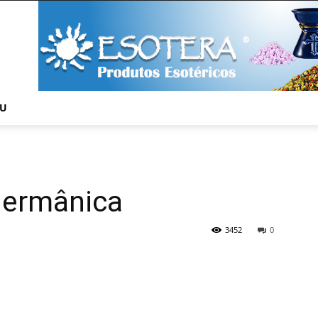
NU
 germânica
3452
0