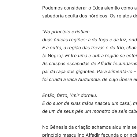
Podemos considerar o Edda alemão como a Bí
sabedoria oculta dos nórdicos. Os relatos
“No princípio existiam
duas únicas regiões: a do fogo e da luz, ond
E a outra, a região das trevas e do frio, ch
(
o Negro
). Entre uma e outra região se este
As chispas escapadas de Affadir fecundaram
pai da raça dos gigantes. Para alimentá-lo
foi criada a vaca Audumbla, de cujo úbere e
Então, farto, Ymir dormiu.
E do suor de suas mãos nasceu um casal, m
de um de seus pés um monstro de seis cab
No Gênesis da criação achamos alquimia sex
princípio masculino Affadir fecunda o princ