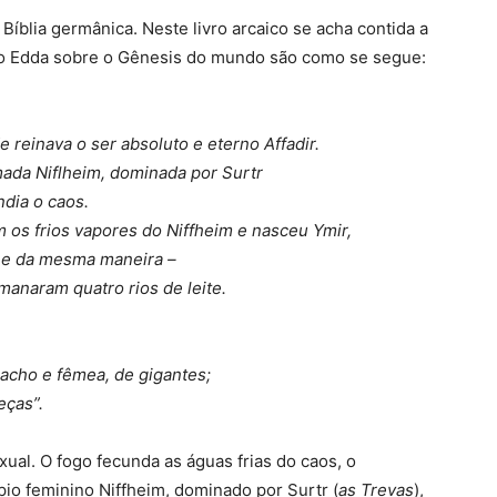
blia germânica. Neste livro arcaico se acha contida a
 do Edda sobre o Gênesis do mundo são como se segue:
e reinava o ser absoluto e eterno Affadir.
amada Niflheim, dominada por Surtr
ndia o caos.
 os frios vapores do Niffheim e nasceu Ymir,
 – e da mesma maneira –
manaram quatro rios de leite.
acho e fêmea, de gigantes;
eças”.
ual. O fogo fecunda as águas frias do caos, o
ípio feminino Niffheim, dominado por Surtr (
as Trevas
),