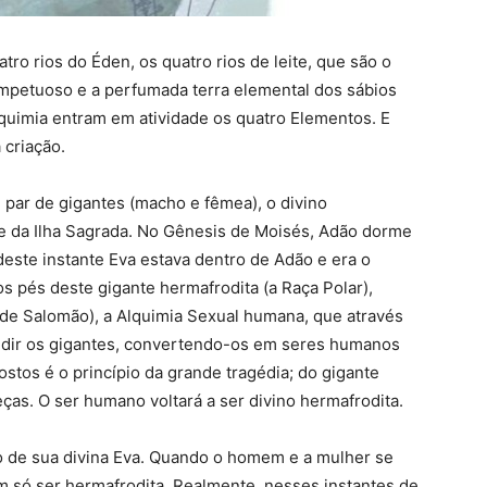
o rios do Éden, os quatro rios de leite, que são o
 impetuoso e a perfumada terra elemental dos sábios
lquimia entram em atividade os quatro Elementos. E
 criação.
par de gigantes (macho e fêmea), o divino
me da Ilha Sagrada. No Gênesis de Moisés, Adão dorme
deste instante Eva estava dentro de Adão e era o
s pés deste gigante hermafrodita (a Raça Polar),
 de Salomão), a Alquimia Sexual humana, que através
vidir os gigantes, convertendo-os em seres humanos
stos é o princípio da grande tragédia; do gigante
ças. O ser humano voltará a ser divino hermafrodita.
de sua divina Eva. Quando o homem e a mulher se
 só ser hermafrodita. Realmente, nesses instantes de