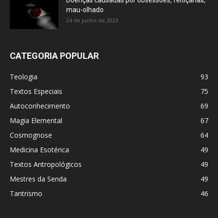
Doenças causadas por obsessões, feitiçarias,
mau-olhado
24 de junho de 2023
CATEGORIA POPULAR
Teologia
93
Textos Especiais
75
Autoconhecimento
69
Magia Elemental
67
Cosmognose
64
Medicina Esotérica
49
Textos Antropológicos
49
Mestres da Senda
49
Tantrismo
46