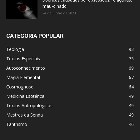
Doenças causadas por obsessões, feitiçarias,
mau-olhado
24 de junho de 2023
CATEGORIA POPULAR
Teologia
93
Textos Especiais
75
Autoconhecimento
69
Magia Elemental
67
Cosmognose
64
Medicina Esotérica
49
Textos Antropológicos
49
Mestres da Senda
49
Tantrismo
46