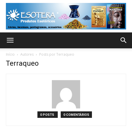
Início
Autores
Posts por Terraqueo
Terraqueo
0 POSTS
0 COMENTÁRIOS