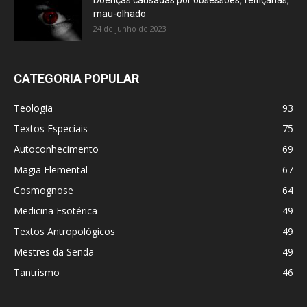
Doenças causadas por obsessões, feitiçarias,
mau-olhado
24 de junho de 2023
CATEGORIA POPULAR
Teologia
93
Textos Especiais
75
Autoconhecimento
69
Magia Elemental
67
Cosmognose
64
Medicina Esotérica
49
Textos Antropológicos
49
Mestres da Senda
49
Tantrismo
46