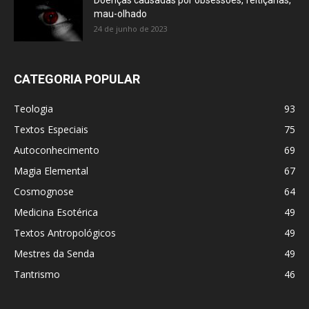
Doenças causadas por obsessões, feitiçarias,
mau-olhado
24 de junho de 2023
CATEGORIA POPULAR
Teologia
93
Textos Especiais
75
Autoconhecimento
69
Magia Elemental
67
Cosmognose
64
Medicina Esotérica
49
Textos Antropológicos
49
Mestres da Senda
49
Tantrismo
46