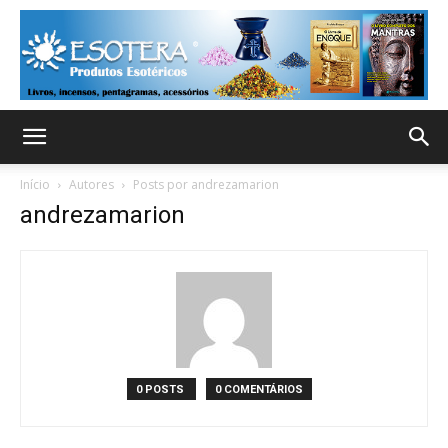
Início
Autores
Posts por andrezamarion
andrezamarion
0 POSTS
0 COMENTÁRIOS