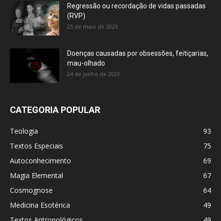
Regressão ou recordação de vidas passadas
(RVP)
25 de maio de 2025
Doenças causadas por obsessões, feitiçarias,
mau-olhado
24 de junho de 2023
CATEGORIA POPULAR
Teologia
93
Textos Especiais
75
Autoconhecimento
69
Magia Elemental
67
Cosmognose
64
Medicina Esotérica
49
Textos Antropológicos
49