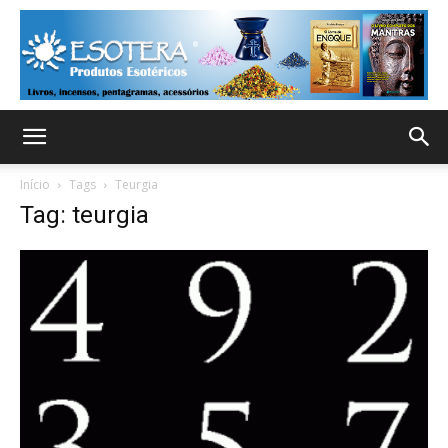
Início
Tags
Teurgia
Tag: teurgia