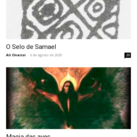
O Selo de Samael
Ali Onaissi
-
6 de agosto de 2020
20
Magia das aves