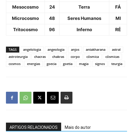
Mesocosmo
24
Terra
FÁ
Microcosmo
48
Seres Humanos
MI
Tritocosmo
96
Inferno
RÉ
TAGS
angelologia
angeologia
anjos
antakharana
astral
astroteurgia
chacras
chakras
corpo
cósmica
cósmicas
cosmos
energias
goecia
goetia
magia
signos
teurgia
ARTIGOS RELACIONADOS
Mais do autor