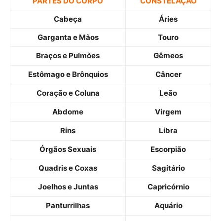
PARTES DO CORPO
CONSTELAÇÃO
Cabeça
Áries
Garganta e Mãos
Touro
Braços e Pulmões
Gêmeos
Estômago e Brônquios
Câncer
Coração e Coluna
Leão
Abdome
Virgem
Rins
Libra
Órgãos Sexuais
Escorpião
Quadris e Coxas
Sagitário
Joelhos e Juntas
Capricórnio
Panturrilhas
Aquário