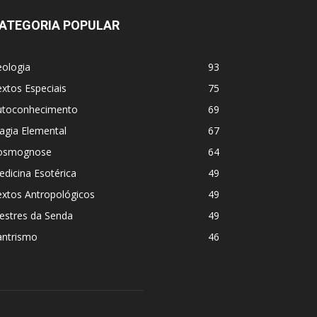
ATEGORIA POPULAR
eologia
93
xtos Especiais
75
utoconhecimento
69
agia Elemental
67
osmognose
64
dicina Esotérica
49
extos Antropológicos
49
estres da Senda
49
antrismo
46