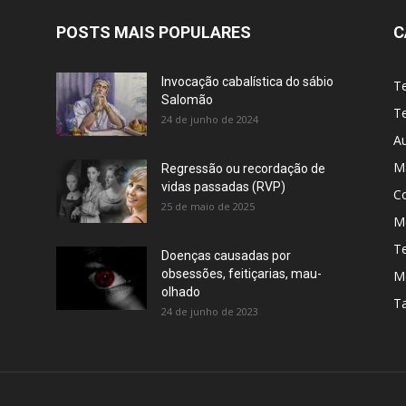
POSTS MAIS POPULARES
C
Invocação cabalística do sábio
T
Salomão
Te
24 de junho de 2024
A
M
Regressão ou recordação de
vidas passadas (RVP)
C
25 de maio de 2025
Me
T
Doenças causadas por
obsessões, feitiçarias, mau-
M
olhado
T
24 de junho de 2023