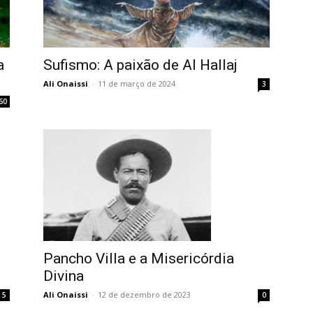
a
Sufismo: A paixão de Al Hallaj
Ali Onaissi
-
11 de março de 2024
3
60
Pancho Villa e a Misericórdia
Divina
Ali Onaissi
-
12 de dezembro de 2023
5
0