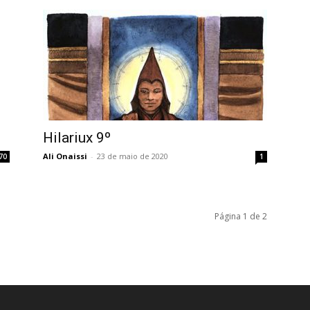
Hilariux 9º
Ali Onaissi
-
23 de maio de 2020
70
1
Página 1 de 2