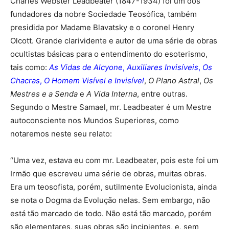
Charles Webster Leadbeater (1847-1934) foi um dos
fundadores da nobre Sociedade Teosófica, também
presidida por Madame Blavatsky e o coronel Henry
Olcott. Grande clarividente e autor de uma série de obras
ocultistas básicas para o entendimento do esoterismo,
tais como:
As Vidas de Alcyone
,
Auxiliares Invisíveis
,
Os
Chacras
,
O Homem Visível e Invisível
,
O Plano Astral
,
Os
Mestres e a Senda
e
A Vida Interna
, entre outras.
Segundo o Mestre Samael, mr. Leadbeater é um Mestre
autoconsciente nos Mundos Superiores, como
notaremos neste seu relato:
“Uma vez, estava eu com mr. Leadbeater, pois este foi um
Irmão que escreveu uma série de obras, muitas obras.
Era um teosofista, porém, sutilmente Evolucionista, ainda
se nota o Dogma da Evolução nelas. Sem embargo, não
está tão marcado de todo. Não está tão marcado, porém
são elementares, suas obras são incipientes, e, sem