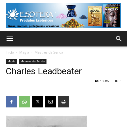
Início
Magia
Mestres da Senda
Magia
Mestres da Senda
Charles Leadbeater
10586
6