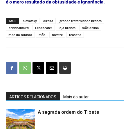
é o mero resultado da obtusidade e ignorância
.
TAGS
blavatsky
direita
grande fraternidade branca
Krishnamurti
Leadbeater
loja branca
mãe divina
mae do mundo
mão
mestre
teosofia
ARTIGOS RELACIONADOS
Mais do autor
A sagrada ordem do Tibete