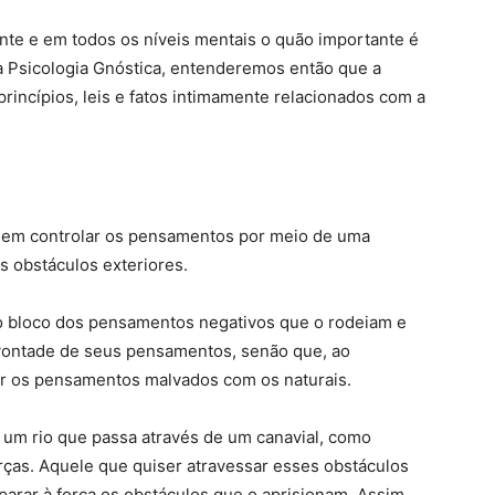
e e em todos os níveis mentais o quão importante é
a Psicologia Gnóstica, entenderemos então que a
rincípios, leis e fatos intimamente relacionados com a
m em controlar os pensamentos por meio de uma
os obstáculos exteriores.
o bloco dos pensamentos negativos que o rodeiam e
vontade de seus pensamentos, senão que, ao
nir os pensamentos malvados com os naturais.
 um rio que passa através de um canavial, como
rças. Aquele que quiser atravessar esses obstáculos
arar à força os obstáculos que o aprisionam. Assim,