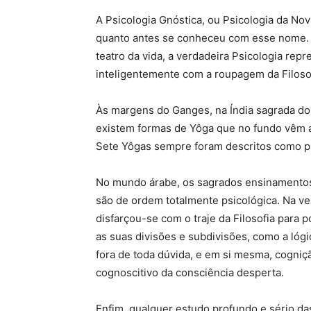
A Psicologia Gnóstica, ou Psicologia da Nov
quanto antes se conheceu com esse nome. D
teatro da vida, a verdadeira Psicologia rep
inteligentemente com a roupagem da Filosof
Às margens do Ganges, na Índia sagrada dos
existem formas de Yôga que no fundo vêm a 
Sete Yôgas sempre foram descritos como p
No mundo árabe, os sagrados ensinamentos d
são de ordem totalmente psicológica. Na vel
disfarçou-se com o traje da Filosofia para 
as suas divisões e subdivisões, como a lógica
fora de toda dúvida, e em si mesma, cogniç
cognoscitivo da consciência desperta.
Enfim, qualquer estudo profundo e sério d