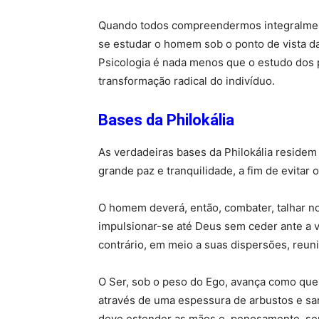
Quando todos compreendermos integralment
se estudar o homem sob o ponto de vista d
Psicologia é nada menos que o estudo dos p
transformação radical do indivíduo.
Bases da Philokália
As verdadeiras bases da Philokália reside
grande paz e tranquilidade, a fim de evitar 
O homem deverá, então, combater, talhar n
impulsionar-se até Deus sem ceder ante a 
contrário, em meio a suas dispersões, reu
O Ser, sob o peso do Ego, avança como que
através de uma espessura de arbustos e sa
deve estender as mãos e, penosamente, sep