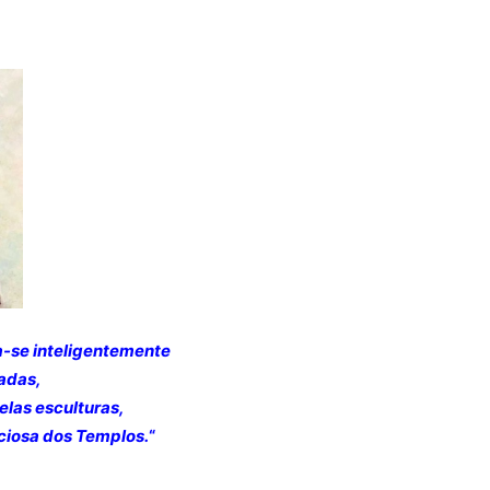
a-se inteligentemente
adas,
belas esculturas,
iciosa dos Templos.
“