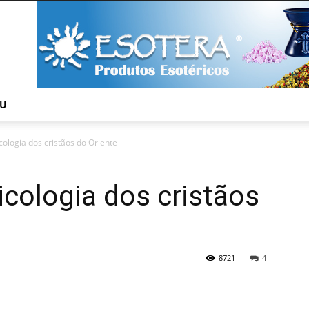
NU
icologia dos cristãos do Oriente
icologia dos cristãos
8721
4