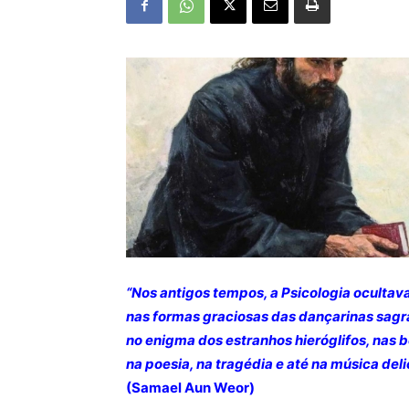
“Nos antigos tempos, a Psicologia ocultav
nas formas graciosas das dançarinas sagr
no enigma dos estranhos
hieróglifos
, nas 
na poesia, na tragédia e até na música del
(Samael Aun Weor)