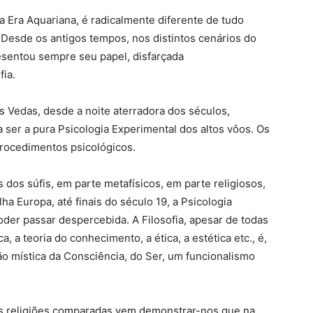
a Era Aquariana, é radicalmente diferente de tudo
esde os antigos tempos, nos distintos cenários do
resentou sempre seu papel, disfarçada
ia.
 Vedas, desde a noite aterradora dos séculos,
ser a pura Psicologia Experimental dos altos vôos. Os
rocedimentos psicológicos.
os súfis, em parte metafísicos, em parte religiosos,
ha Europa, até finais do século 19, a Psicologia
poder passar despercebida. A Filosofia, apesar de todas
, a teoria do conhecimento, a ética, a estética etc., é,
ão mística da Consciência, do Ser, um funcionalismo
as religiões comparadas vem demonstrar-nos que na