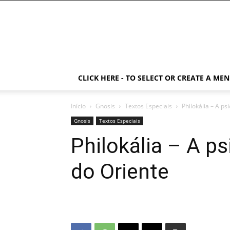
CLICK HERE - TO SELECT OR CREATE A ME
Início
Gnosis
Textos Especiais
Philokália – A ps
Gnosis
Textos Especiais
Philokália – A ps
do Oriente