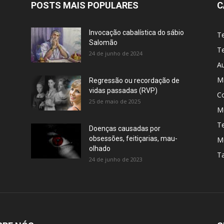
POSTS MAIS POPULARES
C
Invocação cabalística do sábio
T
Salomão
Te
24 de junho de 2024
A
M
Regressão ou recordação de
vidas passadas (RVP)
C
25 de maio de 2025
Me
T
Doenças causadas por
obsessões, feitiçarias, mau-
M
olhado
T
24 de junho de 2023