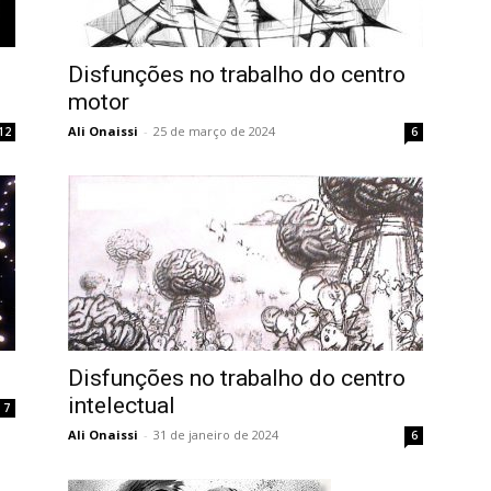
Disfunções no trabalho do centro
motor
Ali Onaissi
-
25 de março de 2024
12
6
Disfunções no trabalho do centro
intelectual
7
Ali Onaissi
-
31 de janeiro de 2024
6