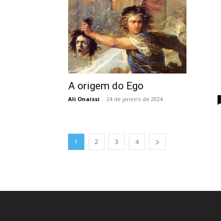
A origem do Ego
Ali Onaissi
-
24 de janeiro de 2024
1
2
3
4