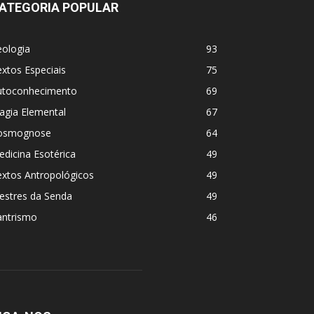
ATEGORIA POPULAR
eologia
93
xtos Especiais
75
utoconhecimento
69
agia Elemental
67
osmognose
64
dicina Esotérica
49
extos Antropológicos
49
estres da Senda
49
antrismo
46