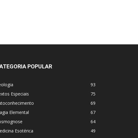
ATEGORIA POPULAR
eologia
93
xtos Especiais
75
utoconhecimento
69
agia Elemental
67
osmognose
64
dicina Esotérica
49