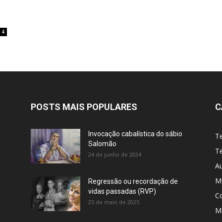
4
POSTS MAIS POPULARES
C
Invocação cabalística do sábio
T
Salomão
Te
24 de junho de 2024
A
M
Regressão ou recordação de
vidas passadas (RVP)
C
25 de maio de 2025
Me