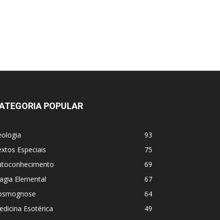
ATEGORIA POPULAR
eologia
93
xtos Especiais
75
utoconhecimento
69
agia Elemental
67
osmognose
64
dicina Esotérica
49