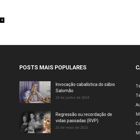
4
POSTS MAIS POPULARES
C
Invocação cabalística do sábio
T
Salomão
Te
24 de junho de 2024
A
M
Regressão ou recordação de
vidas passadas (RVP)
C
25 de maio de 2025
Me