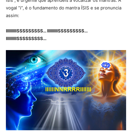
Ísis”, é urgente que aprendeis a vocalizar os mantras. A
vogal “i”, é o fundamento do mantra ÍSIS e se pronuncia
assim:
IIIIIIIIISSSSSSSSS… IIIIIIIIISSSSSSSSS…
IIIIIIIIISSSSSSSSS…