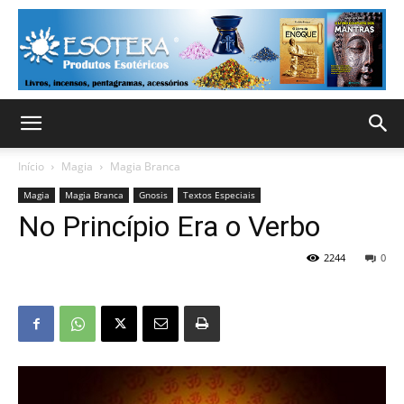
Início
Magia
Magia Branca
Magia
Magia Branca
Gnosis
Textos Especiais
No Princípio Era o Verbo
2244
0