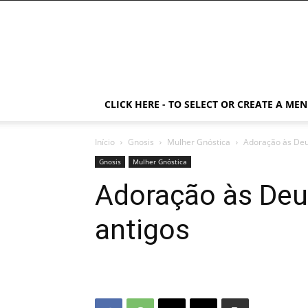
CLICK HERE - TO SELECT OR CREATE A ME
Início
Gnosis
Mulher Gnóstica
Adoração às Deu
Gnosis
Mulher Gnóstica
Adoração às Deu
antigos