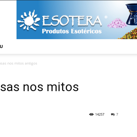
NU
sas nos mitos antigos
sas nos mitos
14257
7