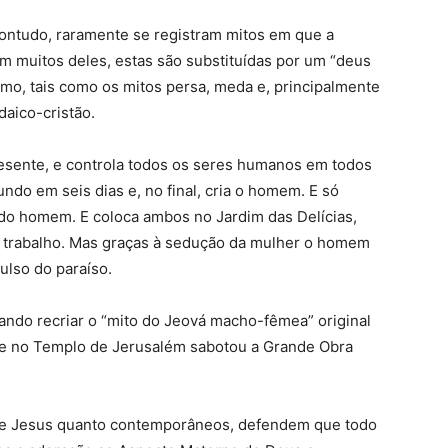
contudo, raramente se registram mitos em que a
Em muitos deles, estas são substituídas por um “deus
smo, tais como os mitos persa, meda e, principalmente
daico-cristão.
esente, e controla todos os seres humanos em todos
ndo em seis dias e, no final, cria o homem. E só
 do homem. E coloca ambos no Jardim das Delícias,
 trabalho. Mas graças à sedução da mulher o homem
ulso do paraíso.
tando recriar o “mito do Jeová macho-fêmea” original
te no Templo de Jerusalém sabotou a Grande Obra
de Jesus quanto contemporâneos, defendem que todo