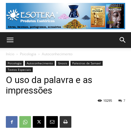
Início
Psicologia
Autoconhecimento
Psicologia
Autoconhecimento
Gnosis
Palestras de Samael
Textos Especiais
O uso da palavra e as
impressões
10295
7