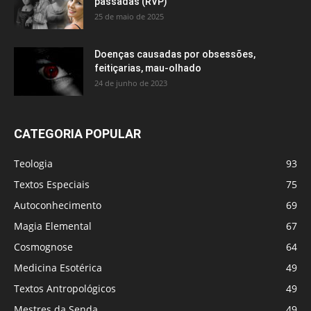
passadas (RVP)
25 de maio de 2025
Doenças causadas por obsessões,
feitiçarias, mau-olhado
24 de junho de 2023
CATEGORIA POPULAR
Teologia
93
Textos Especiais
75
Autoconhecimento
69
Magia Elemental
67
Cosmognose
64
Medicina Esotérica
49
Textos Antropológicos
49
Mestres da Senda
49