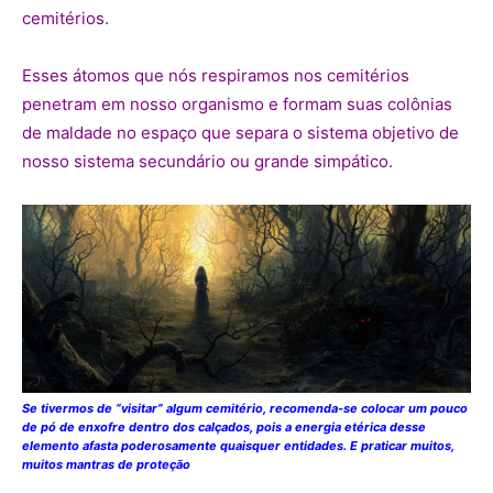
cemitérios.
Esses átomos que nós respiramos nos cemitérios
penetram em nosso organismo e formam suas colônias
de maldade no espaço que separa o sistema objetivo de
nosso sistema secundário ou grande simpático.
Se tivermos de “visitar” algum cemitério, recomenda-se colocar um pouco
de pó de enxofre dentro dos calçados, pois a energia etérica desse
elemento afasta poderosamente quaisquer entidades. E praticar muitos,
muitos mantras de proteção