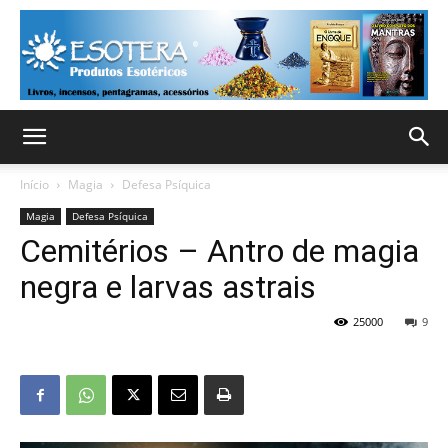
Início
Magia
Defesa Psíquica
Magia
Defesa Psíquica
Cemitérios – Antro de magia
negra e larvas astrais
25000
9