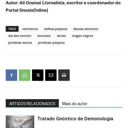
Autor: Ali Onaissi (Jornalista, escritor e coordenador do
Portal GnosisOnline)
TAGS
cemiterios
defesa psiquica
deuses atomicos
dia dos mortos
encostos
larvas
magos negros
protecao aurica
protecao psiquica
ARTIGOS RELACIONADOS
Mais do autor
Tratado Gnóstico de Demonologia