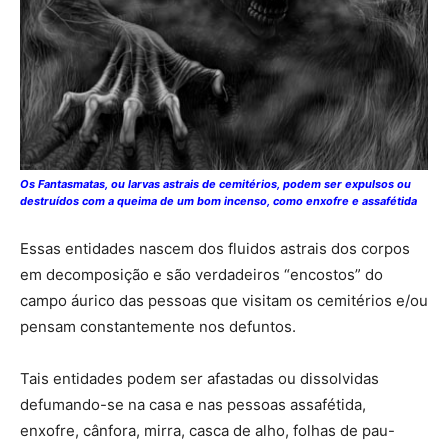
Os Fantasmatas, ou larvas astrais de cemitérios, podem ser expulsos ou
destruídos com a queima de um bom incenso, como enxofre e assafétida
Essas entidades nascem dos fluidos astrais dos corpos
em decomposição e são verdadeiros “encostos” do
campo áurico das pessoas que visitam os cemitérios e/ou
pensam constantemente nos defuntos.
Tais entidades podem ser afastadas ou dissolvidas
defumando-se na casa e nas pessoas assafétida,
enxofre, cânfora, mirra, casca de alho, folhas de pau-