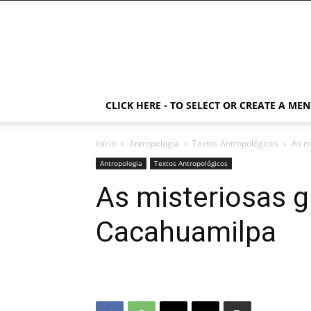
CLICK HERE - TO SELECT OR CREATE A ME
Início
Antropologia
Textos Antropológicos
As m
Antropologia
Textos Antropológicos
As misteriosas g
Cacahuamilpa