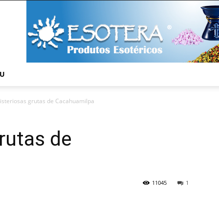
NU
isteriosas grutas de Cacahuamilpa
rutas de
11045
1