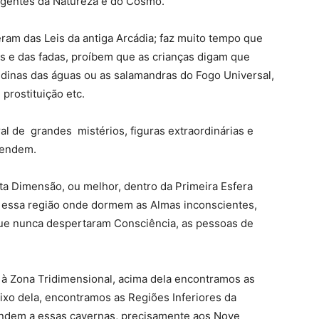
ligentes da Natureza e do Cosmo.
am das Leis da antiga Arcádia; faz muito tempo que
s e das fadas, proíbem que as crianças digam que
ndinas das águas ou as salamandras do Fogo Universal,
 prostituição etc.
l de grandes mistérios, figuras extraordinárias e
tendem.
ta Dimensão, ou melhor, dentro da Primeira Esfera
 essa região onde dormem as Almas inconscientes,
ue nunca despertaram Consciência, as pessoas de
 à Zona Tridimensional, acima dela encontramos as
xo dela, encontramos as Regiões Inferiores da
ondem a essas cavernas, precisamente aos Nove