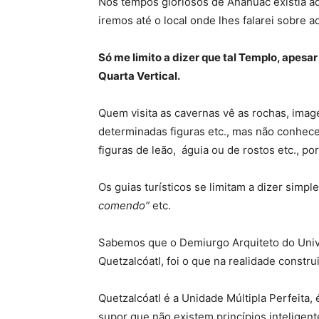
Nos tempos gloriosos de Anáhuac existia aq
iremos até o local onde lhes falarei sobre 
Só me limito a dizer que tal Templo, apesa
Quarta Vertical.
Quem visita as cavernas vê as rochas, imag
determinadas figuras etc., mas não conhec
figuras de leão, águia ou de rostos etc., 
Os guias turísticos se limitam a dizer simpl
comendo”
etc.
Sabemos que o Demiurgo Arquiteto do Unive
Quetzalcóatl, foi o que na realidade constru
Quetzalcóatl é a Unidade Múltipla Perfeita,
supor que não existem princípios inteligent