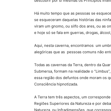
descobrir por si mesmas os Princípios Inte
Há muito tempo que as pessoas se esquecer
se esqueceram daquelas histórias das ninfa
viram um gnomo, ou silfo dos ares, ou as o
e hoje só se fala em guerras, drogas, álcool,
Aqui, nesta caverna, encontramos um umbra
alegóricas que as pessoas comuns não en
Todas as cavernas da Terra, dentro da Quar
Submersa, formam na realidade o “Limbus”,
essa região dos defuntos onde moram os q
Consciência hipnotizada.
A Terra tem três aspectos, um corresponde
Regiões Superiores da Natureza e por debai
Natureza, ou Infradimensões, que corresp