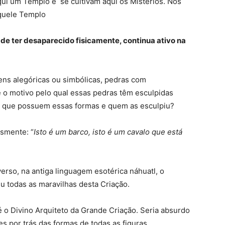
ui um Templo e se cultivam aqui os Mistérios. Nós
aquele Templo
r de ter desaparecido fisicamente, continua ativo na
ens alegóricas ou simbólicas, pedras com
e o motivo pelo qual essas pedras têm esculpidas
por que possuem essas formas e quem as esculpiu?
esmente: “
Isto é um barco, isto é um cavalo que está
rso, na antiga linguagem esotérica náhuatl, o
iu todas as maravilhas desta Criação.
 é o Divino Arquiteto da Grande Criação. Seria absurdo
es por trás das formas de todas as figuras.