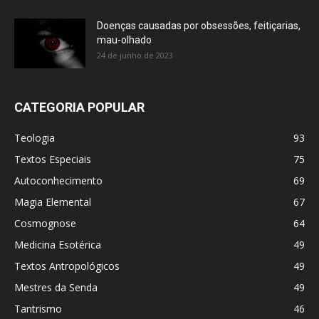
Doenças causadas por obsessões, feitiçarias,
mau-olhado
24 de junho de 2023
CATEGORIA POPULAR
Teologia
93
Textos Especiais
75
Autoconhecimento
69
Magia Elemental
67
Cosmognose
64
Medicina Esotérica
49
Textos Antropológicos
49
Mestres da Senda
49
Tantrismo
46