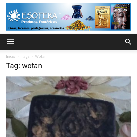
Início
Tags
Wotan
Tag: wotan