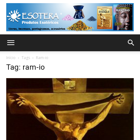
Início
Tags
Ram-io
Tag: ram-io