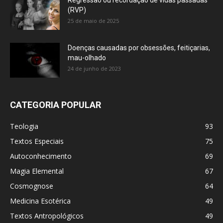
Regressão ou recordação de vidas passadas
(RVP)
25 de maio de 2025
Doenças causadas por obsessões, feitiçarias,
mau-olhado
24 de junho de 2023
CATEGORIA POPULAR
Teologia
93
Textos Especiais
75
Autoconhecimento
69
Magia Elemental
67
Cosmognose
64
Medicina Esotérica
49
Textos Antropológicos
49