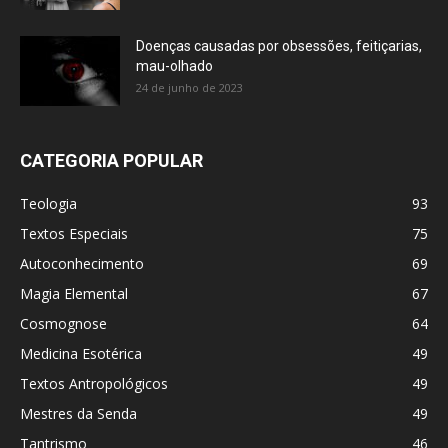
Doenças causadas por obsessões, feitiçarias,
mau-olhado
24 de junho de 2023
CATEGORIA POPULAR
Teologia
93
Textos Especiais
75
Autoconhecimento
69
Magia Elemental
67
Cosmognose
64
Medicina Esotérica
49
Textos Antropológicos
49
Mestres da Senda
49
Tantrismo
46