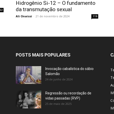
Hidrogênio Si-12 – O fundamento
da transmutação sexual
22
Ali Onaissi
-
21 de novembro de 2024
119
POSTS MAIS POPULARES
C
Invocação cabalística do sábio
T
Salomão
Te
24 de junho de 2024
A
M
Regressão ou recordação de
vidas passadas (RVP)
C
25 de maio de 2025
Me