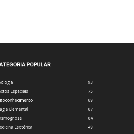
ATEGORIA POPULAR
eologia
93
xtos Especiais
75
utoconhecimento
69
agia Elemental
67
osmognose
64
dicina Esotérica
49