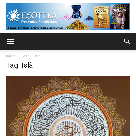
Início
Tags
Islã
Tag: Islã