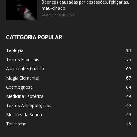
Doenças causadas por obsessões, feitiçarias,
mau-olhado
24 de junho de 2023
CATEGORIA POPULAR
Teologia
93
Textos Especiais
75
Autoconhecimento
69
Magia Elemental
67
Cosmognose
64
Medicina Esotérica
49
Textos Antropológicos
49
Mestres da Senda
49
Tantrismo
46