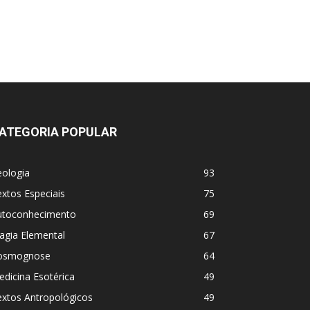
ATEGORIA POPULAR
eologia
93
xtos Especiais
75
utoconhecimento
69
agia Elemental
67
osmognose
64
dicina Esotérica
49
extos Antropológicos
49