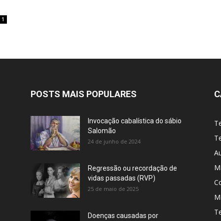
1
POSTS MAIS POPULARES
C
Invocação cabalística do sábio
T
Salomão
Te
24 de junho de 2024
A
M
Regressão ou recordação de
vidas passadas (RVP)
C
25 de maio de 2025
Me
T
Doenças causadas por