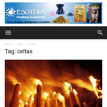
Início
Tags
Celtas
Tag: celtas