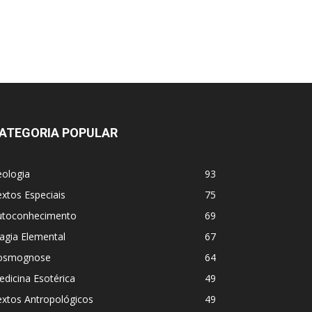
ATEGORIA POPULAR
eologia
93
xtos Especiais
75
utoconhecimento
69
agia Elemental
67
osmognose
64
dicina Esotérica
49
extos Antropológicos
49