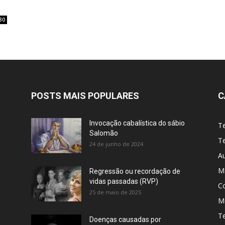
30
POSTS MAIS POPULARES
C
Invocação cabalística do sábio
T
Salomão
Te
24 de junho de 2024
A
M
Regressão ou recordação de
vidas passadas (RVP)
C
25 de maio de 2025
Me
T
Doenças causadas por