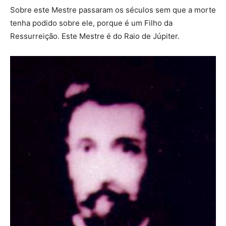
Sobre este Mestre passaram os séculos sem que a morte
tenha podido sobre ele, porque é um Filho da
Ressurreição. Este Mestre é do Raio de Júpiter.