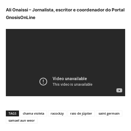
Ali Onaissi – Jornalista, escritor e coordenador do Portal
GnosisOnLine
TAGS
chama violeta
racockzy
raio de júpiter
saint germain
samael aun weor