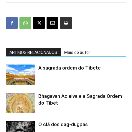
ARTIGOS RELACIONADOS
Mais do autor
A sagrada ordem do Tibete
Bhagavan Aclaiva e a Sagrada Ordem
do Tibet
O clã dos dag-dugpas