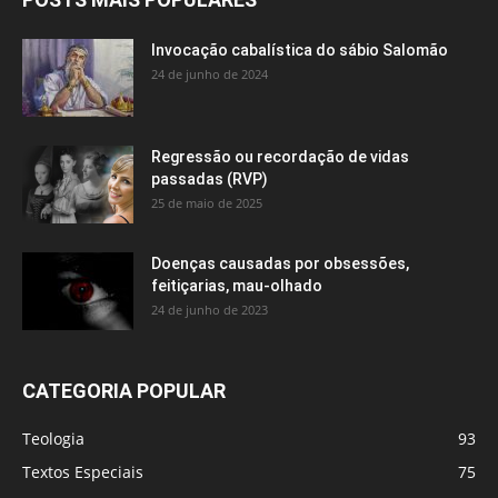
Invocação cabalística do sábio Salomão
24 de junho de 2024
Regressão ou recordação de vidas
passadas (RVP)
25 de maio de 2025
Doenças causadas por obsessões,
feitiçarias, mau-olhado
24 de junho de 2023
CATEGORIA POPULAR
Teologia
93
Textos Especiais
75