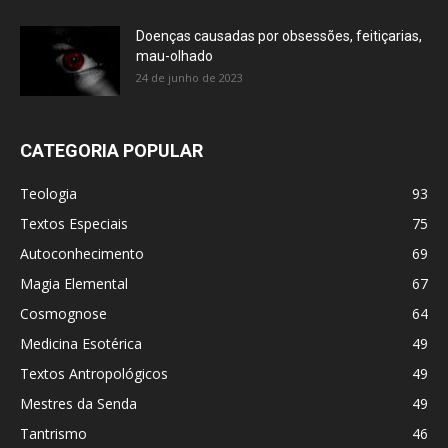
Doenças causadas por obsessões, feitiçarias,
mau-olhado
24 de junho de 2023
CATEGORIA POPULAR
Teologia
93
Textos Especiais
75
Autoconhecimento
69
Magia Elemental
67
Cosmognose
64
Medicina Esotérica
49
Textos Antropológicos
49
Mestres da Senda
49
Tantrismo
46