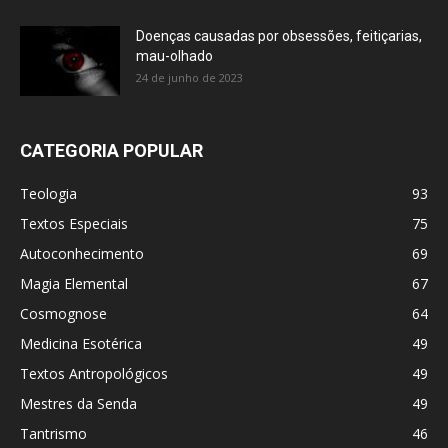
Doenças causadas por obsessões, feitiçarias,
mau-olhado
24 de junho de 2023
CATEGORIA POPULAR
Teologia
93
Textos Especiais
75
Autoconhecimento
69
Magia Elemental
67
Cosmognose
64
Medicina Esotérica
49
Textos Antropológicos
49
Mestres da Senda
49
Tantrismo
46