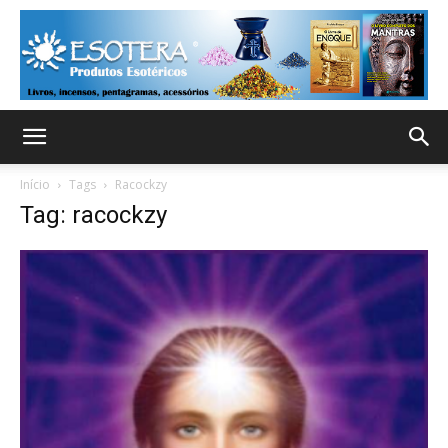
Início
Tags
Racockzy
Tag: racockzy