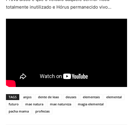
totalmente inutilizado e Hórus permanecido vivo…
TAGS
anjos
dente de leao
deuses
elementais
elemental
futuro
mae natura
mae natureza
magia elemental
pacha mama
profecias