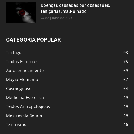
Doenças causadas por obsessões,
feitiçarias, mau-olhado
24 de junho de 2023
CATEGORIA POPULAR
Teologia
93
Textos Especiais
75
Autoconhecimento
69
Magia Elemental
67
Cosmognose
64
Medicina Esotérica
49
Textos Antropológicos
49
Mestres da Senda
49
Tantrismo
46