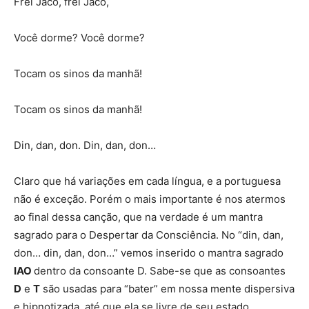
Frei Jacó, frei Jacó,
Você dorme? Você dorme?
Tocam os sinos da manhã!
Tocam os sinos da manhã!
Din, dan, don. Din, dan, don…
Claro que há variações em cada língua, e a portuguesa
não é exceção. Porém o mais importante é nos atermos
ao final dessa canção, que na verdade é um mantra
sagrado para o Despertar da Consciência. No “din, dan,
don… din, dan, don…” vemos inserido o mantra sagrado
IAO
dentro da consoante D. Sabe-se que as consoantes
D
e
T
são usadas para “bater” em nossa mente dispersiva
e hipnotizada, até que ela se livre de seu estado