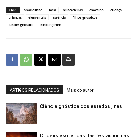
TAGS
amarelinha
bola
brincadeiras
chocalho
criança
criancas
elementais
essência
filhos gnosticos
kinder gnostico
kindergarten
ARTIGOS RELACIONADOS
Mais do autor
Ciência gnóstica dos estados jinas
Origens esotéricas das festas juninas