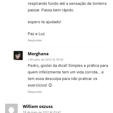
respirando fundo até a sensação de tonteira
passar. Passa bem rápido.
espero te ajudado!
Paz e Luz
Responder
Morghana
1 de julho de 2012 At 19:30
Pedro, gostei da dica!! Simples e prática para
quem infelizmente tem um vida corrida… e
tem essa desculpa para não praticar os
exercícios! 😉
Responder
William oxzuss
28 de maio de 2012 At 03:47