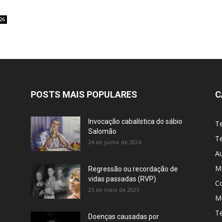
26
POSTS MAIS POPULARES
C
Invocação cabalística do sábio
T
Salomão
Te
24 de junho de 2024
A
M
Regressão ou recordação de
vidas passadas (RVP)
C
25 de maio de 2025
Me
T
Doenças causadas por