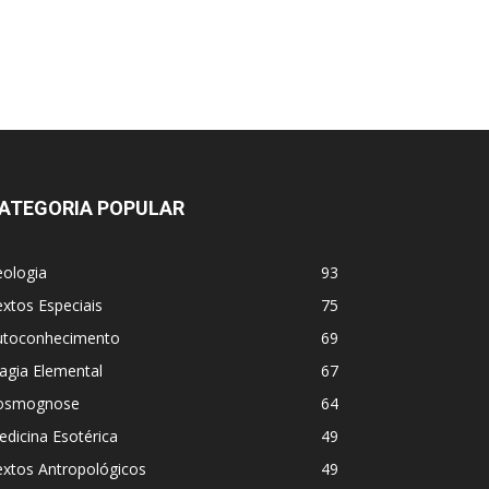
ATEGORIA POPULAR
eologia
93
xtos Especiais
75
utoconhecimento
69
agia Elemental
67
osmognose
64
dicina Esotérica
49
extos Antropológicos
49